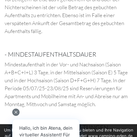
Nichterscheinen ist der volle Betrag des gebuchten
Aufenthalts zu entrichten.
Ebenso ist im Falle einer
verspäteten Ankunft der Gesamtbetrag des gebuchten
Aufenthalts fällig.
-
MINDESTAUFENTHALTSDAUER
Mindestaufenthalt in der Vor- und Nachsaison (Saison
A+B+C+I+L) 3 Tage, in der Mittelsaison (Saison E) 5 Tage
und in der Hochsaison (Saison D+F+G+H) 7 Tage. In der
Periode 05/07/25-23/08/25 sind Reservierungen für
Apartments und Mobilheime mit An- und Abreise nur am
Monntag, Mittwoch und Samstag möglich.
-
ZUSÄTZLICHE DIENSTLEISTUNGEN
Hallo, ich bin Atena, dein
Um Ihnen den bestmöglichen Service zu bieten und Ihre Navigation
virtueller Assistent! Für
auf der Website zu verbessern, verwendet www.camping-eden.de